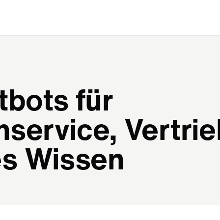
tbots für
service, Vertri
es Wissen