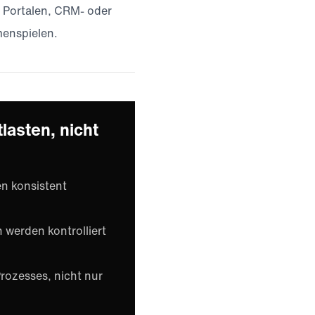
, Portalen, CRM- oder
enspielen.
lasten, nicht
n konsistent
 werden kontrolliert
 Prozesses, nicht nur