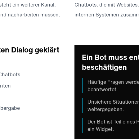
eht ein weiterer Kanal,
Chatbots, die mit Websites
nd nacharbeiten müssen.
internen Systemen zusamm
en Dialog geklärt
Ein Bot muss ent
beschäftigen
Chatbots
Häufige Fragen werde
enten
beantwortet.
Unsichere Situationen
Übergabe
weitergegeben.
Der Bot ist Teil eines
ein Widget.